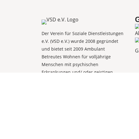
G
Der Verein für Soziale Dienstleistungen
e.V. (VSD e.V.) wurde 2008 gegründet
und bietet seit 2009 Ambulant
Betreutes Wohnen für volljährige
Menschen mit psychischen
Erkrankungen und/ oder geistigen
Behinderungen in der kreisfreien Stadt
Hamm (Westf.) und dem Kreis Soest an.