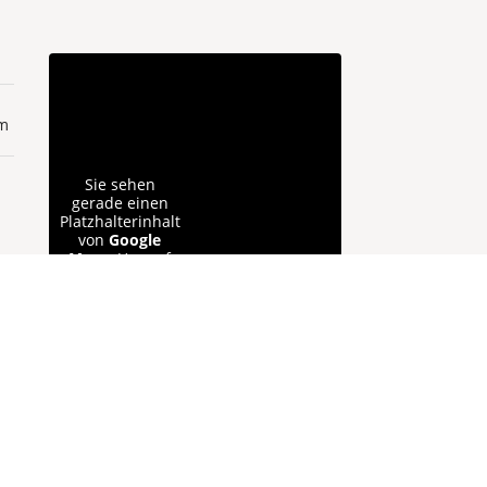
m
Sie sehen
gerade einen
Platzhalterinhalt
von
Google
Maps
. Um auf
den
Inhalt
eigentlichen
entsperren
Inhalt
zuzugreifen,
klicken Sie auf
Erforderlichen
die Schaltfläche
Service
unten. Bitte
akzeptieren
beachten Sie,
dass dabei
und Inhalte
Daten an
entsperren
Drittanbieter
weitergegeben